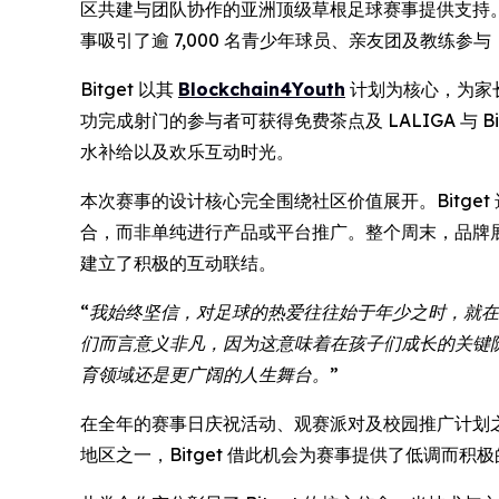
区共建与团队协作的亚洲顶级草根足球赛事提供支持。本次赛事于 1
事吸引了逾 7,000 名青少年球员、亲友团及教练
Bitget 以其
Blockchain4Youth
计划为核心，为家
功完成射门的参与者可获得免费茶点及 LALIGA 与
水补给以及欢乐互动时光。
本次赛事的设计核心完全围绕社区价值展开。Bitg
合，而非单纯进行产品或平台推广。整个周末，品牌展
建立了积极的互动联结。
“我始终坚信，对足球的热爱往往始于年少之时，就在
们而言意义非凡，因为这意味着在孩子们成长的关键
育领域还是更广阔的人生舞台。”
在全年的赛事日庆祝活动、观赛派对及校园推广计划之后，
地区之一，Bitget 借此机会为赛事提供了低调而