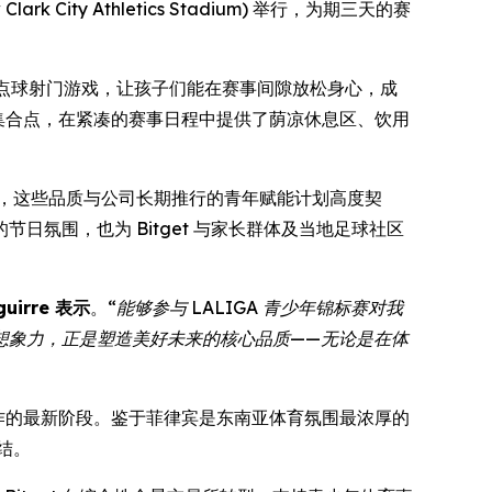
ity Athletics Stadium) 举行，为期三天的赛
点球射门游戏，让孩子们能在赛事间隙放松身心，成
捷的集合点，在紧凑的赛事日程中提供了荫凉休息区、饮用
事，这些品质与公司长期推行的青年赋能计划高度契
氛围，也为 Bitget 与家长群体及当地足球社区
guirre 表示
。
“能够参与 LALIGA 青少年锦标赛对我
想象力，正是塑造美好未来的核心品质——无论是在体
化合作的最新阶段。鉴于菲律宾是东南亚体育氛围最浓厚的
结。