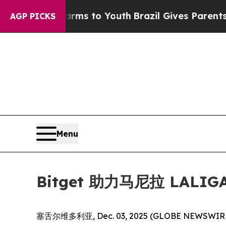
Abate Harms to Youth
Brazil Gives Parents Social
AGP PICKS
Menu
Bitget 助力马尼拉 LA
塞舌尔维多利亚, Dec. 03, 2025 (GLOBE NEWSW