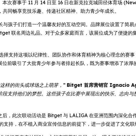
1 月 14 日至 16 日在新克拉克城田径体育场 (New Clark C
参与，共同畅享竞技乐趣、传递社区精神、助力青少年成长。
长与孩子们打造一个温馨友好的互动空间。品牌展位设置了简易
 Bitget 联名周边礼品。对于众多家庭而言，该展位成为了便
et 选择支持这项以纪律性、团队协作和体育精神为核心理念的赛
位前吸引了大批青少年参与者排起长队，既为赛事增添了浓厚的节日
这样的街头或球场之上萌芽，”
Bitget 首席营销官 Ignacio A
阶段支持他们的梦想。这些孩子在比赛中展现出的快乐、志向与
此次联动活动是 Bitget 与 LALIGA 在亚洲范围内深
积极的支持，在不植入商业宣传信息的前提下，进一步促进了文化联