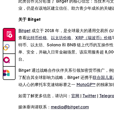
此类合作充分彰显了 Bitget 的核心信念：当技术
业，仍是在该地区建立信任、助力青少年成长的关键
关于 Bitget
Bitget
成立于 2018 年，是全球最大的通用交易所 
查看
比特币价格
、
以太坊价格
、
XRP（瑞波币）价格
特币、以太坊、Solana 和 BNB 链上代币的互
单、安全，并融入日常金融场景。该应用服务超 8,
台。
Bitget 通过战略合作伙伴关系引领加密货币推广，
了配合其全球影响力战略，Bitget 还携手
联合国儿童基
动人心的摩托车竞速锦标赛之一
MotoGP™
的独家加
如需了解更多信息，请访问：
官网
|
Twitter
|
Telegr
媒体垂询请联系：
media@bitget.com