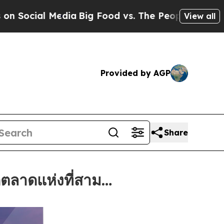
Media
Big Food vs. The People. Big Food’s 239 La
View all
Provided by AGP
Share
ตลาดแห่งที่สาม…