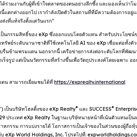
ได้ร่วมงานกับผู้ที่เข้าใจตลาดของตนอย่างลึกซึ้ง และมองเห็นว
ั้งนี้แตกต่างออกไป เรากำลังเปิดตัวในสถานที่ที่มีความต้องการอ
่งที่แท้จริงตั้งแต่วันแรก"
ที่เป็นกรรมสิทธิ์ของ eXp ซึ่งออกแบบโดยตัวแทน สำหรับประโยชน์
ทรัพย์ระดับนานาชาติที่ใช้เทคโนโลยี AI ของ eXp เชื่อมต่อทั้ง
ื่นข้ามพรมแดน นอกจากนี้ เครือข่ายการส่งต่อระดับโลกที่พัฒน
ชันสำเร็จรูป แต่เป็นนวัตกรรมที่สร้างขึ้นเพื่อวัตถุประสงค์โดยเฉ
ดน สามารถเยี่ยมชมได้ที่
https://exprealty.international
®
®
) เป็นบริษัทโฮลดิ้งของ eXp Realty
และ SUCCESS
Enterprise
 29 ประเทศ eXp Realty ในฐานะบริษัทนายหน้าที่เน้นตัวแทนเป็
ตสาหกรรม การแบ่งรายได้ โอกาสการเป็นเจ้าของในส่วนของผู้ถือห
ี่ยวกับ eXp World Holdings, Inc. โปรดไปที่: expworldholdings.c