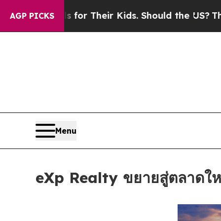
rols for Their Kids. Should the US?
The Pentagon 
AGP PICKS
Menu
eXp Realty ขยายสู่ตลาดให