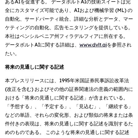
あるAIを促進する。 データボルトAIの技術スイートは完
全にカスタマイズ可能であり、AIおよび機械学習 (ML) の
自動化、サードパーティ統合、詳細な分析とデータ、マー
ケティングの自動化、広告モニタリングを提供している。
本社はペンシルベニア州フィラデルフィアに所在する。
データボルトAIに関する詳細は、
www.dvlt.ai
を参照され
たい。
将来の見通しに関する記述
本プレスリリースには、1995年米国証券民事訴訟改革法
(改正を含む) およびその他の証券関連法の意義の範囲内に
おける「将来の見通しに関する記述」が含まれている。
「予想する」、「予定する」、「見込む」、「継続する」
などの単語、それらの変化形、および類似の将来または条
件付きの表現は、将来の見通しに関する記述を識別するた
めのものである。 このような将来の見通しに関する記述