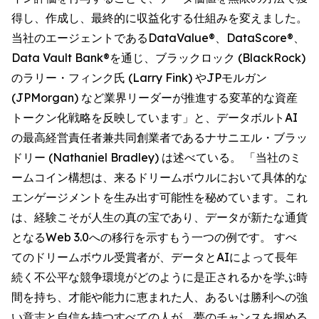
得し、作成し、最終的に収益化する仕組みを変えました。
当社のエージェントであるDataValue®、DataScore®、
Data Vault Bank®を通じ、ブラックロック (BlackRock)
のラリー・フィンク氏 (Larry Fink) やJPモルガン
(JPMorgan) など業界リーダーが推進する変革的な資産
トークン化戦略を反映しています」と、データボルトAI
の最高経営責任者兼共同創業者であるナサニエル・ブラッ
ドリー (Nathaniel Bradley) は述べている。 「当社のミ
ームコイン構想は、来るドリームボウルにおいて具体的な
エンゲージメントを生み出す可能性を秘めています。これ
は、経験こそが人生の真の宝であり、データが新たな通貨
となるWeb 3.0への移行を示すもう一つの例です。 すべ
てのドリームボウル受賞者が、データとAIによって長年
続く不公平な競争環境がどのように是正されるかを学ぶ時
間を持ち、才能や能力に恵まれた人、あるいは勝利への強
い意志と自信を持つすべての人が、夢のチャンスを掴める