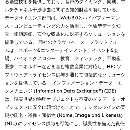
る基盤技術を提供しており、音声のタイミング、同期、マ
ルチチャネル干渉除去に関する知的財産を有している。
データサイエンス部門は、Web 3.0とハイパフォーマン
ス・コンピューティングの力を活用し、体験型データ知
覚、価値評価、安全な収益化に対応するソリューションを
提供している。 同社のクラウドベース・プラットフォー
ムは、スポーツ&エンターテインメント、イベント&会
場、バイオテクノロジー、教育、フィンテック、不動産、
医療、エネルギーなどを含む複数産業に対応し、HPCソ
フトウェア・ライセンス供与を通じて包括的なソリューシ
ョンを提供している。 インフォメーション・データ・エ
クスチェンジ (Information Data Exchange®) (IDE)
は、現実世界の物理オブジェクトを不変のメタデータ・オ
ブジェクトに安全に紐づけることで、デジタルツインの実
現や氏名・肖像・類似性 (Name, Image and Likeness)
(NIL) のライセンス供与を可能にし、誠実性を備えた責任