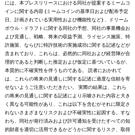
には、本プレスリリースにおける同社が提案するミームコ
インに関する内容 (ミームコインの基準日および配布予定
日、計画されている実用性および機能性など) 、ドリーム
ボウル・ドラフトに関する同社の予想、同社の事業機会お
よび見通し、戦略、将来の収益予測、ライセンス施策、特
許施策、ならびに特許技術の実施成功に関する記述などが
含まれており、これらは、必然的に同社および経営陣が合
理的であると判断した推定および仮定に基づいているが、
本質的に不確実性を伴うものである。 読者におかれて
は、これらの将来の見通しに関する記述に過度な信頼を寄
せないようご注意いただきたい。 実際の結果は、これら
の将来の見通しに関する記述により示唆された内容と大き
く異なる可能性があり、これは以下を含むがそれに限定さ
れないさまざまなリスクおよび不確実性に起因する。すな
わち、同社が発行済みおよび許可通知を受けたすべての知
的財産を適切に活用できるかどうかに関するリスク、取得