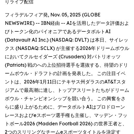
りライブ配信
フィラデルフィア発, Nov. 05, 2025 (GLOBE
NEWSWIRE) -- IBN経由 -- AIを活用したデータ評価およ
びトークン化のパイオニアであるデータボルトAI
(Datavault AI Inc.) (NASDAQ: DVLT) は本日、サイレッ
クス (NASDAQ: SCLX) が主催する2026年ドリームボウル
においてクルセイダーズ (Crusaders) 対パトリオッツ
(Patriots) 戦のへの上位招待選手を選抜する、待望のドリ
ームボウル・ドラフトの計画を発表した。 この注目イベ
ントは、2026年1月11日にテキサス州ダラスのAT&Tスタ
ジアムで最高潮に達し、トップアスリートたちがドリーム
ボウル・チャンピオンシップを競い合う。 この興奮をさ
らに盛り上がるために、データボルトAIはプロドローン
レースおよびeスポーツ選手権も主催し、マッデン・フッ
トボール2026 (Madden Football 2026) の世界王者と、
2つのスリリングなチームeスポーツタイトルを決定す