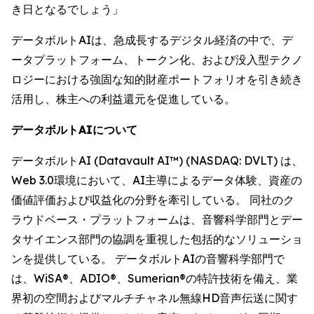
き日となるでしょう」
データボルトAIは、急成長するデジタル経済の中で、デ
ータプラットフォーム、トークン化、および没入型テクノ
ロジーにおける強固な知的財産ポートフォリオを引き続き
活用し、株主への利益還元を促進している。
データボルトAIについて
データボルトAI (Datavault AI™) (NASDAQ: DVLT) は、
Web 3.0環境において、AI主導によるデータ体験、資産の
価値評価および収益化の分野を牽引している。 同社のク
ラウドベース・プラットフォームは、音響科学部門とデー
タサイエンス部門の協調を重視した包括的なソリューショ
ンを提供している。 データボルトAIの音響科学部門で
は、WiSA®、ADIO®、Sumerian®の特許技術を備え、業
界初の空間およびマルチチャネル無線HD音声伝送に関す