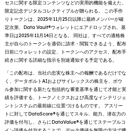
セスに関する限定コンテンツなどの実用的機能を備えた、
限定記念デジタルコレクティブルが贈られる。 この手作
りトークンは、2025年11月25日以降に最終メンバーが確
定次第、Data Vault®ウォレットにエアドロップされ、基
準日は2025年11月14日となる。 同社は、すべての適格株
主が自らのトークンを適切に請求・閲覧できるよう、配布
日前にウォレットの設定、トークンへのアクセス、配布手
続きに関する詳細な指示を別途通知する予定である。
「この配布は、当社の忠実な株主への報酬であるだけでな
く、データボルトAIおよびサイレックスの株主を、ボウ
ル参加に関する新たな包括的な審査基準を通じて才能と実
績を評価する、トークノミクスおよび高度なインテリジェ
ントシステムの最前線に位置づけるものです。 アスリー
トに対してDataScore®を通じてスキル、能力、潜在力の
評価を付与し、さらにDataValue®を通じてステーブルコ
イン評価を付与することで、データ価値を無限の方法で獲