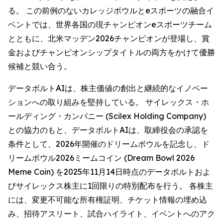
る。 この前例のないカレッジボウルとeスポーツの融合イ
ベントでは、世界各国の現チャンピオンeスポーツチーム
とともに、北米マッデン2026チャンピオンが登場し、賞
金およびチャンピオンシップタイトルの両方をかけて優勝
候補と競い合う。
データボルトAIは、株主価値の創出と継続的なイノベー
ションへの取り組みを堅持している。 サイレックス・ホ
ールディング・カンパニー (Scilex Holding Company)
との協力のもと、データボルトAIは、取締役会の承認を
条件として、2026年開催のドリームボウルを記念し、ド
リームボウル2026ミームコイン (Dream Bowl 2026
Meme Coin) を2025年11月14日時点のデータボルトおよ
びサイレックス株主に1回限りの特別配布を行う。 各株主
には、変更不可能な所有権証明、チケット情報の埋め込
み、招待アスリート、試合ハイライト、イベントへのアク